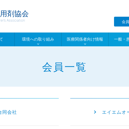
用剤協会
r’s Association
会
て
環境への取り組み
医療関係者向け情報
一般・
会員一覧
合同会社
エイエムオ