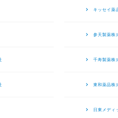
キッセイ薬
参天製薬株
社
千寿製薬株
社
東和薬品株
日東メディ